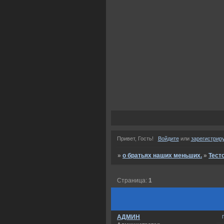
Привет, Гость!
Войдите
или
зарегистрир
»
о братьях наших меньших.
»
Тест
Страница:
1
АДМИН