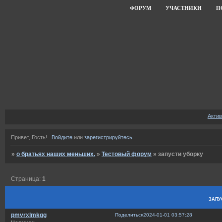
ФОРУМ
УЧАСТНИКИ
П
Акти
Привет, Гость!
Войдите
или
зарегистрируйтесь
.
»
о братьях наших меньших.
»
Тестовый форум
»
запусти уборку
Страница:
1
запу
pmvrxlmkgg
Поделиться
2024-01-01 03:57:28